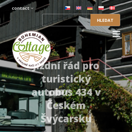
contact
Vyhledávání
Jízdní řád pro
turistický
autobus 434 v
Českém
Švýcarsku