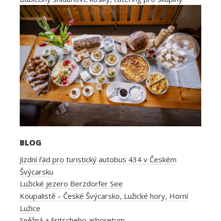
BLOG
Jízdní řád pro turistický autobus 434 v Českém
Švýcarsku
Lužické jezero Berzdorfer See
Koupalistě – České Švýcarsko, Lužické hory, Horní
Lužice
Sněžná a Fritscheho arboretum