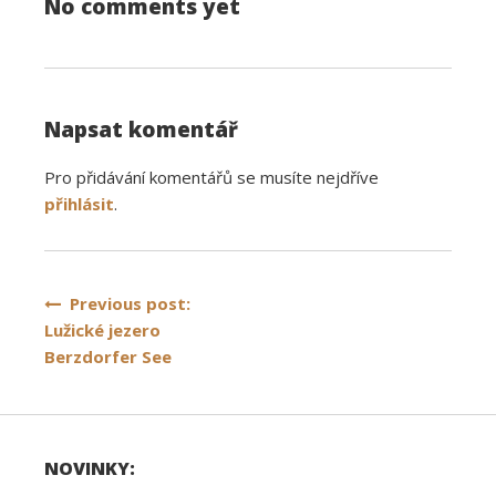
No comments yet
Napsat komentář
Pro přidávání komentářů se musíte nejdříve
přihlásit
.
Navigace
Previous post:
Lužické jezero
pro
Berzdorfer See
příspěvek
NOVINKY: