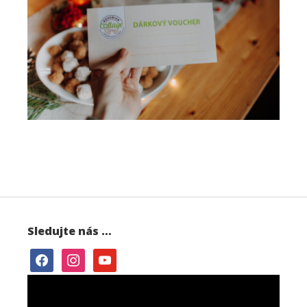
Sledujte nás …
facebook
instagram
youtube
Video
přehrávač