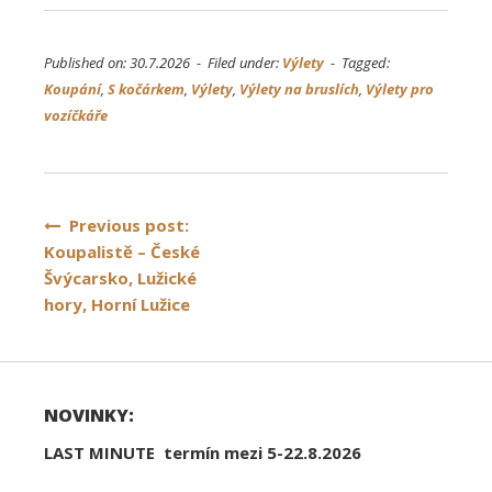
Published on: 30.7.2026 - Filed under:
Výlety
- Tagged:
Koupání
,
S kočárkem
,
Výlety
,
Výlety na bruslích
,
Výlety pro
vozíčkáře
Navigace
Previous post:
Koupalistě – České
pro
Švýcarsko, Lužické
příspěvek
hory, Horní Lužice
NOVINKY:
LAST MINUTE termín mezi 5-22.8.2026