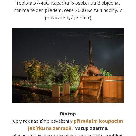
Teplota 37-40C. Kapacita 6 osob, nutné objednat
minimálně den předem, cena 2000 Kč za 4 hodiny. V
provozu když je zima:)
Biotop
Celý rok nabízíme osvěžení v
přírodním koupacím
jezírku
na zahradě
. Vstup zdarma.
Bonus k relaxaci je zpěv ptáků, kvákání žab a
pohled