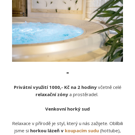
=
Privátní využití 1000,- Kč na 2 hodiny
včetně celé
relaxační zóny
a prostěradel.
Venkovní horký sud
Relaxace v přírodě je styl, který u nás zažijete. Oblíbili
jsme si
horkou lázeň v
koupacím sudu
(hottube),