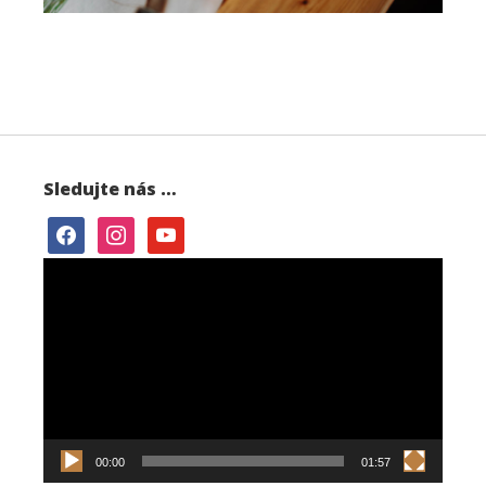
Sledujte nás …
facebook
instagram
youtube
Video
přehrávač
00:00
01:57