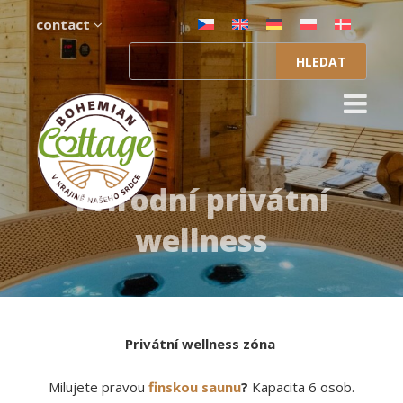
contact
Vyhledávání
Přírodní privátní
wellness
Privátní wellness zóna
Milujete pravou
finskou saunu
?
Kapacita 6 osob.