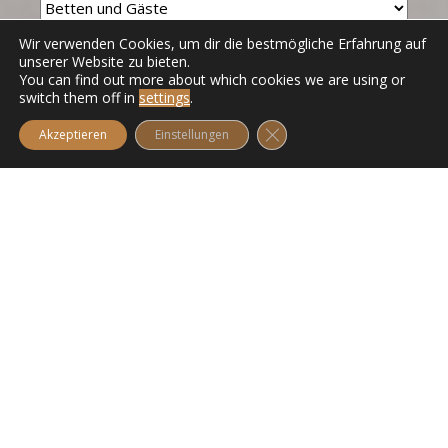
Wir verwenden Cookies, um dir die bestmögliche Erfahrung auf
unserer Website zu bieten.
You can find out more about which cookies we are using or
switch them off in
settings
.
GDPR Cookie-Banner schli
Akzeptieren
Einstellungen
Nachricht
LAST MINUTE
5-22.8.2026
FIRST MINUTE(-10%) SOMMER 2027