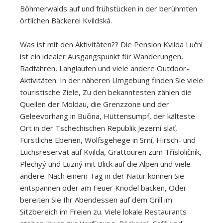
Böhmerwalds auf und frühstücken in der berühmten
örtlichen Bäckerei Kvildská.
Was ist mit den Aktivitäten?? Die Pension Kvilda Luční
ist ein idealer Ausgangspunkt für Wanderungen,
Radfahren, Langlaufen und viele andere Outdoor-
Aktivitäten. In der näheren Umgebung finden Sie viele
touristische Ziele, Zu den bekanntesten zählen die
Quellen der Moldau, die Grenzzone und der
Geleevorhang in Bučina, Hüttensumpf, der kälteste
Ort in der Tschechischen Republik Jezerní slať,
Fürstliche Ebenen, Wolfsgehege in Srní, Hirsch- und
Luchsreservat auf Kvilda, Grattouren zum Třísloličník,
Plechyý und Luzný mit Blick auf die Alpen und viele
andere. Nach einem Tag in der Natur können Sie
entspannen oder am Feuer Knödel backen, Oder
bereiten Sie Ihr Abendessen auf dem Grill im
Sitzbereich im Freien zu. Viele lokale Restaurants