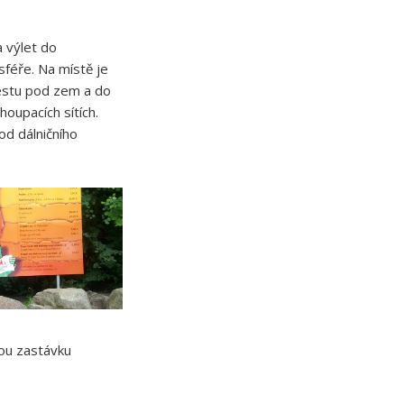
a výlet do
sféře. Na místě je
cestu pod zem a do
oupacích sítích.
od dálničního
ou zastávku