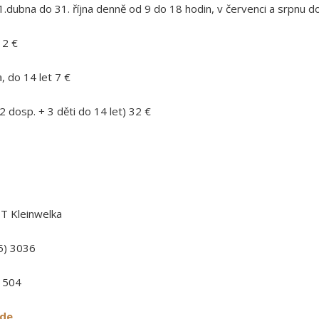
1.dubna do 31. října denně od 9 do 18 hodin, v červenci a srpnu d
12 €
, do 14 let 7 €
2 dosp. + 3 děti do 14 let) 32 €
T Kleinwelka
5) 3036
1504
.de