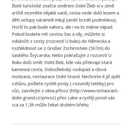
žluté turistické značce směrem Dolní Žleb si v zimě
určitě vezměte nějaké saně, cesta vede dolů lesem a
děti sešupy náramně milují (umět brzdit podmínkou).
Horší to pak bude nahoru, ale i na to máme nápad.
Pokud budete mít cestou čas a síly, můžete si
odskočit z cesty (rozcestí U buku) do Německa a
rozhlédnout se z Großer Zschirnstein (567m) do
Saského Švýcarska. Nebo pokračujte z rozcestí U
Buku dolů směr Dolní žleb, kde vás překvapí stará
kamenná cesta, Dolnožlebský vodopád a cílová
motivace, restaurace Dolní Grund. Nechcete-li již zpět
vzhůru, pošlete rychlé posly (-rozuměj tatínky) pro
vůz, zavolejte z okna přívoz (http://www.restaurant-
dolni-grund.cz/privoz) přes Labe a rychlý posel vás
cca za 1,5h může čekat druhém břehu.