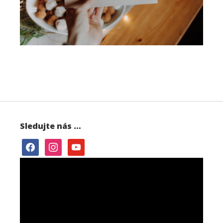
Sledujte nás …
facebook
instagram
youtube
Video
přehrávač