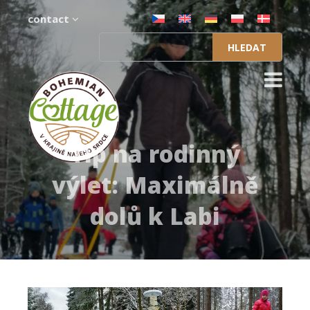
contact
Vyhledávání
Tip na rodinný
výlet: Maximálně
dolů k Labi