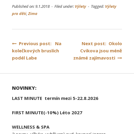
Published on: 9.1.2018 - Filed under:
Výlety
- Tagged:
Výlety
pro děti
,
Zima
Navigace
Previous post: Na
Next post: Okolo
kolečkových bruslích
Cvikova jsou méně
pro
podél Labe
známé zajímavosti
příspěvek
NOVINKY:
LAST MINUTE termín mezi 5-22.8.2026
FIRST MINUTE(-10%) Léto 2027
WELLNESS & SPA
2 sauny, vířivka, vyhřívaný sud, koupací jezero