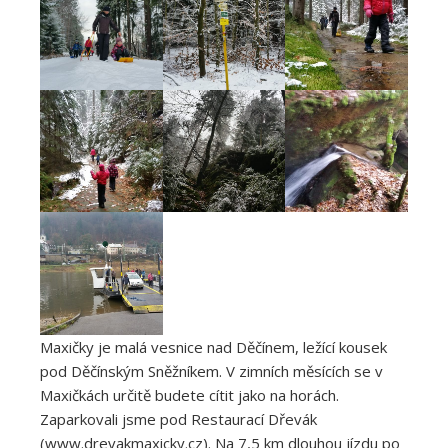
Maxičky je malá vesnice nad Děčínem, ležící kousek
pod Děčínským Sněžníkem. V zimních měsících se v
Maxičkách určitě budete cítit jako na horách.
Zaparkovali jsme pod Restaurací Dřevák
(www.drevakmaxicky.cz). Na 7,5 km dlouhou jízdu po