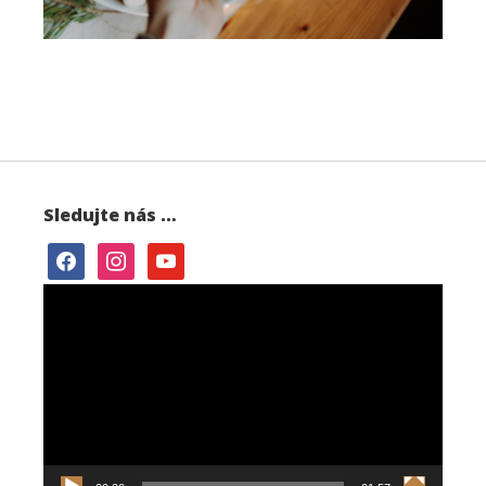
Sledujte nás …
facebook
instagram
youtube
Video
přehrávač