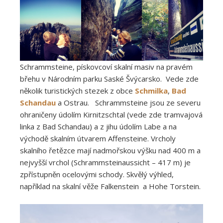
Schrammsteine, pískovcoví skalní masiv na pravém
břehu v Národním parku Saské Švýcarsko. Vede zde
několik turistických stezek z obce
Schmilka
,
Bad
Schandau
a Ostrau. Schrammsteine jsou ze severu
ohraničeny údolím Kirnitzschtal (vede zde tramvajová
linka z Bad Schandau) a z jihu údolím Labe a na
východě skalním útvarem Affensteine. Vrcholy
skalního řetězce mají nadmořskou výšku nad 400 m a
nejvyšší vrchol (Schrammsteinaussicht – 417 m) je
zpřístupněn ocelovými schody. Skvělý výhled,
například na skalní věže Falkenstein a Hohe Torstein.