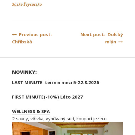
Saské Švýcarsko
Navigace
Previous post:
Next post: Dolský
Chřibská
mlýn
pro
příspěvek
NOVINKY:
LAST MINUTE termín mezi 5-22.8.2026
FIRST MINUTE(-10%) Léto 2027
WELLNESS & SPA
2 sauny, vířivka, vyhřívaný sud, koupací jezero