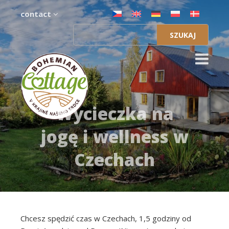
contact
Szukaj:
Wycieczka na
jogę i wellness w
Czechach
Chcesz spędzić czas w Czechach, 1,5 godziny od