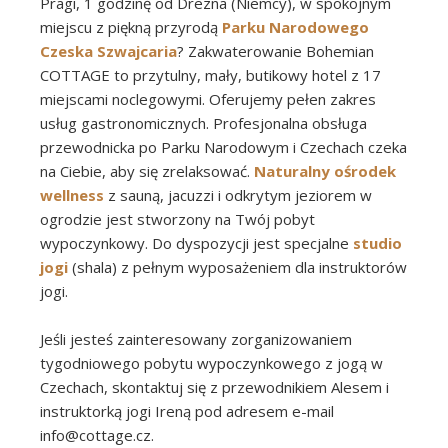
Pragi, 1 godzinę od Drezna (Niemcy), w spokojnym
miejscu z piękną przyrodą
Parku Narodowego
Czeska Szwajcaria
? Zakwaterowanie Bohemian
COTTAGE to przytulny, mały, butikowy hotel z 17
miejscami noclegowymi. Oferujemy pełen zakres
usług gastronomicznych. Profesjonalna obsługa
przewodnicka po Parku Narodowym i Czechach czeka
na Ciebie, aby się zrelaksować.
Naturalny ośrodek
wellness
z sauną, jacuzzi i odkrytym jeziorem w
ogrodzie jest stworzony na Twój pobyt
wypoczynkowy. Do dyspozycji jest specjalne
studio
jogi
(shala) z pełnym wyposażeniem dla instruktorów
jogi.
Jeśli jesteś zainteresowany zorganizowaniem
tygodniowego pobytu wypoczynkowego z jogą w
Czechach, skontaktuj się z przewodnikiem Alesem i
instruktorką jogi Ireną pod adresem e-mail
info@cottage.cz.