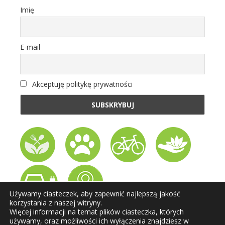
Imię
E-mail
Akceptuję politykę prywatności
Używamy ciasteczek, aby zapewnić najlepszą jakość
korzystania z naszej witryny.
Więcej informacji na temat plików ciasteczka, których
Web vytvořila
IPC Corporation s.r.o.
używamy, oraz możliwości ich wyłączenia znajdziesz w