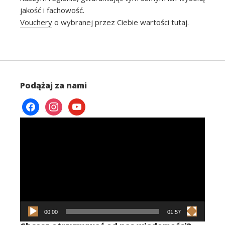
jakość i fachowość.
Vouchery
o wybranej przez Ciebie wartości tutaj.
Podążaj za nami
facebook
instagram
youtube
Odtwarzacz
video
00:00
01:57