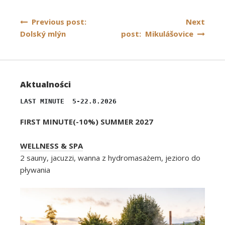
Nawigacja
Previous post:
Next
Dolský mlýn
post: Mikulášovice
wpisu
Aktualności
LAST MINUTE  5-22.8.2026
FIRST MINUTE(-10%) SUMMER 2027
WELLNESS & SPA
2 sauny, jacuzzi, wanna z hydromasażem, jezioro do
pływania